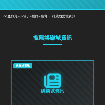
OB亞博真人&電子&棋牌&體育
推薦娛樂城資訊
推薦娛樂城資訊
娛樂城資訊
娛樂城資訊