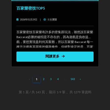
百家樂密技TOP5
2026年01月29日
|
0 次瀏覽
百家樂密技百家樂有許多的密集跟玩法，雖然說百家樂
Baccarat必勝的秘招是不存在的，因為遊戲是負收益遊
戲，要想實現盈利何其艱難，所以百家樂 Baccarat 每一
種方法都有其固有的爆路條件，但絕對肯定的是，百家
樂 Baccarat 整個的策略是圍繞風險和勝率兩個因素來決
閱讀更多
定的，也是基於這樣的兩個因...
‹
1
2
3
4
...
143
›
第 1 頁 / 共 143 頁， 顯示 1-9 筆， 共 1279 筆資料