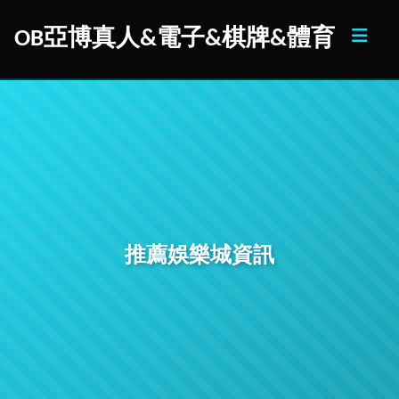
OB亞博真人&電子&棋牌&體育
推薦娛樂城資訊