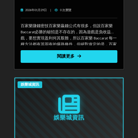
2026年01月29日
|
0 次瀏覽
百家樂賺錢密技百家樂贏錢公式有很多，但說百家樂
Baccarat必勝的秘招是不存在的，因為遊戲是負收益遊
戲，要想實現盈利何其艱難，所以百家樂 Baccarat 每一
種方法都有其固有的爆路條件，但絕對肯定的是，百家
樂 Baccarat 整個的策略是圍繞風險和勝率兩個因素來決
閱讀更多
定的，也是基於這樣的兩個因素...
娛樂城資訊
娛樂城資訊