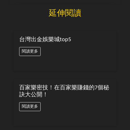
延伸閱讀
台灣出金娛樂城top5
閱讀更多
百家樂密技！在百家樂賺錢的7個秘
訣大公開！
閱讀更多