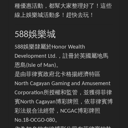
種優惠活動，都幫大家整理好了！這些
線上娛樂城活動多！趕快去玩！
588娛樂城
588娛樂隸屬於Honor Wealth
Development Ltd.，註冊於英國屬地馬
恩島(Isle of Man)。
是由菲律賓政府北卡格揚經濟特區
North Cagayan Gaming and Amusement
Corporation所授權和監管，並獲得菲律
賓North Cagayan博彩牌照，依菲律賓博
彩法規合法經營，NCGAC博彩牌照
No.18-OCGO-080。