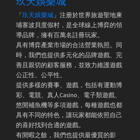
玖天娛樂城
「
玖天娛樂城
」注册於世界旅遊聖地柬
埔寨波貝度假村，是全球線上博弈的領
導品牌，擁有百萬名註冊玩家。
具有博弈產業市場的合法營業執照。同
時，我們也提供多元化的品牌遊戲、完
善且親切的顧客服務，並致力維護遊戲
公正性、公平性。
提供多樣的賽事、遊戲，包括有運動博
彩、電競、真人Casino、電子類遊戲、
悠閒補魚機等多項遊戲，每種遊戲也都
具有不同的特色，讓玩家都能依照自己
的喜好找到合適的遊戲。
有閒暇之餘，我們也提供最優質的影